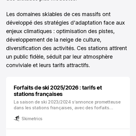
Les domaines skiables de ces massifs ont
développé des stratégies d'adaptation face aux
enjeux climatiques : optimisation des pistes,
développement de la neige de culture,
diversification des activités. Ces stations attirent
un public fidèle, séduit par leur atmosphère
conviviale et leurs tarifs attractifs.
Forfaits de ski 2025/2026 : tarifs et
stations françaises
La saison de ski 2023/2024 s’annonce prometteuse
dans les stations françaises, avec des forfaits
adaptés à tous les profils de skieurs. Les forfaits de
Skimetrics
ski représentent votre passeport pour accéder aux
pistes enneigées et constituent un élément clé de
votre budget vacances.