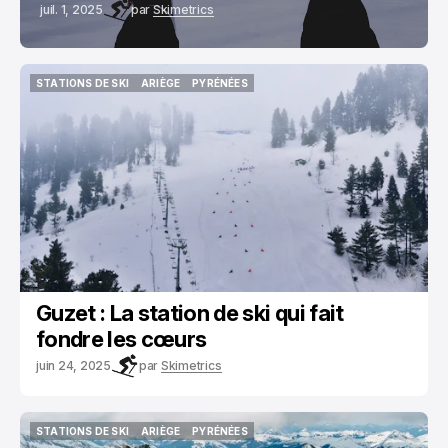
juil. 1, 2025
par
Skimetrics
STATIONS DE SKI
ARIÈGE
PYRÉNÉES
STATIONS DE SKI
ARIÈGE
PYRÉNÉES
Guzet : La station de ski qui fait
fondre les cœurs
juin 24, 2025
par
Skimetrics
STATIONS DE SKI
ARIÈGE
PYRÉNÉES
STATIONS DE SKI
ARIÈGE
PYRÉNÉES