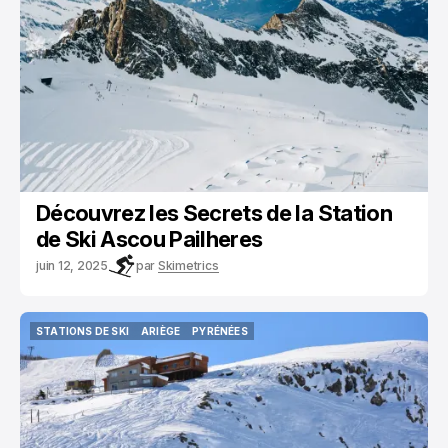
Découvrez les Secrets de la Station
de Ski Ascou Pailheres
juin 12, 2025
par
Skimetrics
STATIONS DE SKI
ARIÈGE
PYRÉNÉES
STATIONS DE SKI
ARIÈGE
PYRÉNÉES