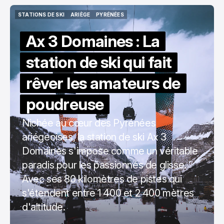
STATIONS DE SKI
ARIÈGE
PYRÉNÉES
STATIONS DE SKI
ARIÈGE
PYRÉNÉES
Ax 3 Domaines : La
station de ski qui fait
rêver les amateurs de
poudreuse
Nichée au cœur des Pyrénées
ariégeoises, la station de ski Ax 3
Domaines s'impose comme un véritable
paradis pour les passionnés de glisse.
Avec ses 80 kilomètres de pistes qui
s'étendent entre 1 400 et 2 400 mètres
d'altitude.