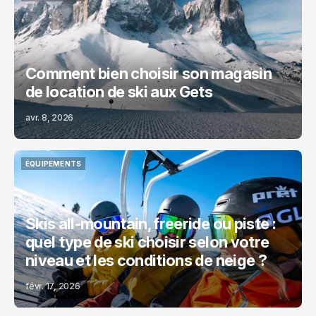
ÉQUIPEMENTS
Comment bien choisir son magasin
de location de ski aux Gets
avr. 8, 2026
ÉQUIPEMENTS
ÉQUIPEMENTS
Skis all-mountain, freeride ou piste :
quel type de ski choisir selon votre
niveau et les conditions de neige ?
févr. 17, 2026