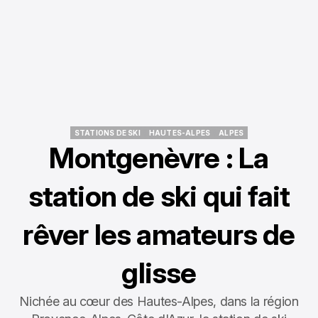
STATIONS DE SKI
HAUTES-ALPES
ALPES
STATIONS DE SKI
HAUTES-ALPES
ALPES
Montgenèvre : La
station de ski qui fait
rêver les amateurs de
glisse
Nichée au cœur des Hautes-Alpes, dans la région