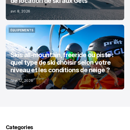
de location de ski aux Gets
avr. 8, 2026
ÉQUIPEMENTS
ÉQUIPEMENTS
Skis all-mountain, freeride ou piste :
quel type de ski choisir selon votre
niveau et les conditions de neige ?
févr. 17, 2026
Categories