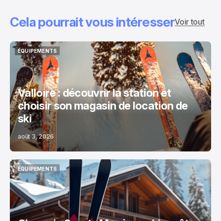
Cela pourrait vous intéresser
Voir tout
ÉQUIPEMENTS
ÉQUIPEMENTS
Valloire : découvrir la station et
choisir son magasin de location de
ski
août 3, 2026
ÉQUIPEMENTS
ÉQUIPEMENTS