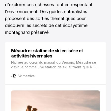
d'explorer ces richesses tout en respectant
l'environnement. Des guides naturalistes
proposent des sorties thématiques pour
découvrir les secrets de cet écosystème
montagnard préservé.
Méaudre : station de ski en Isère et
activités hivernales
Nichée au cœur du massif du Vercors, Méaudre se
dévoile comme une station de ski authentique à 1
306 mètres d’altitude. Cette perle de l’Isère,
Skimetrics
devenue partie intégrante d’Autrans-Méaudre-en-
Vercors depuis 2016, vous accueille dans un cadre
naturel préservé.