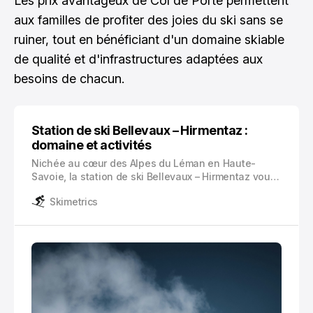
Les prix avantageux de Col de Porte permettent
aux familles de profiter des joies du ski sans se
ruiner, tout en bénéficiant d'un domaine skiable
de qualité et d'infrastructures adaptées aux
besoins de chacun.
Station de ski Bellevaux – Hirmentaz :
domaine et activités
Nichée au cœur des Alpes du Léman en Haute-
Savoie, la station de ski Bellevaux – Hirmentaz vous
accueille dans un cadre naturel préservé à 1100
Skimetrics
mètres d’altitude. Cette destination familiale par
excellence s’étend sur un domaine skiable varié,
offrant une expérience authentique des sports
d’hiver.