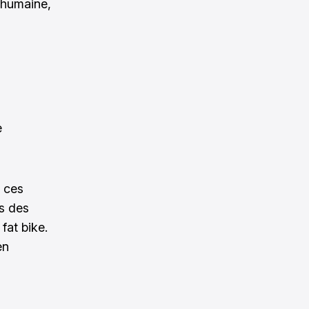
 humaine,
e
e ces
es des
 fat bike.
en