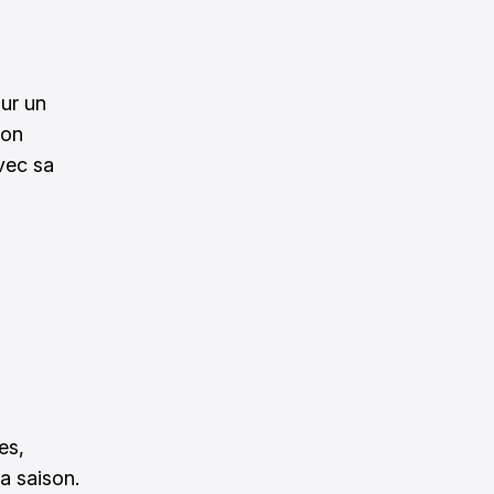
sur un
Son
vec sa
es,
a saison.