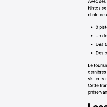
Avec ses 
Nistos se
chaleureu
8 pis
Un do
Des ta
Des p
Le touris
dernières
visiteurs 
Cette tra
préservan
Loca