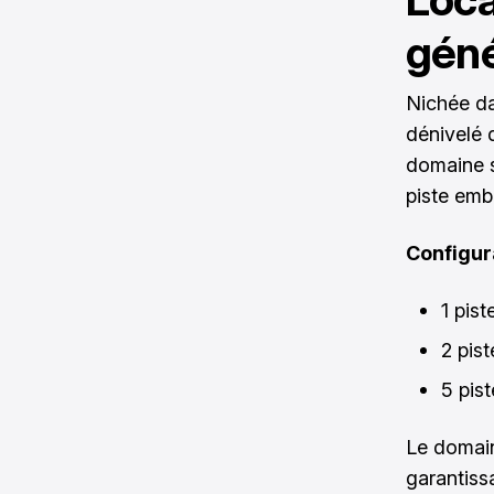
géné
Nichée da
dénivelé 
domaine s
piste emb
Configura
1 pist
2 pis
5 pis
Le domain
garantiss