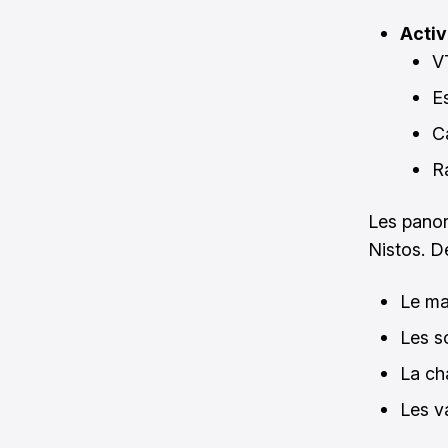
Activ
V
E
C
R
Les panor
Nistos. D
Le ma
Les s
La ch
Les v