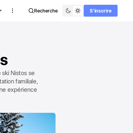
Recherche
S’inscrire
S’inscrire
os
 ski Nistos se
tion familiale,
 une expérience