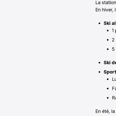
La station
En hiver,
Ski a
1
2
5
Ski d
Sport
L
F
R
En été, l