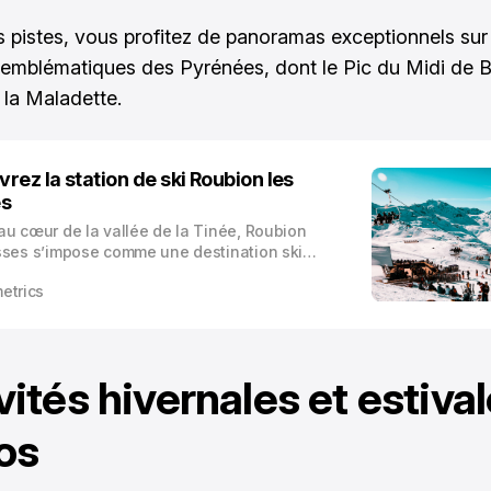
s pistes, vous profitez de panoramas exceptionnels sur
mblématiques des Pyrénées, dont le Pic du Midi de B
 la Maladette.
rez la station de ski Roubion les
es
au cœur de la vallée de la Tinée, Roubion
sses s’impose comme une destination ski
ique des Alpes-Maritimes. Cette station de
etrics
liale, créée en 1975, offre un cadre naturel
onnel à seulement 70 kilomètres de Nice.
vités hivernales et estival
os