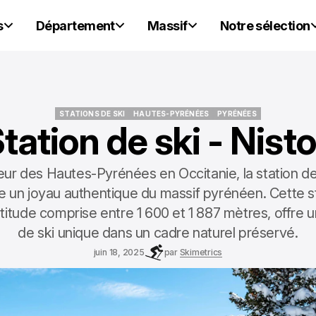
s
Département
Massif
Notre sélection
STATIONS DE SKI
HAUTES-PYRÉNÉES
PYRÉNÉES
tation de ski - Nist
STATIONS DE SKI
HAUTES-PYRÉNÉES
PYRÉNÉES
r des Hautes-Pyrénées en Occitanie, la station de
un joyau authentique du massif pyrénéen. Cette sta
ltitude comprise entre 1 600 et 1 887 mètres, offre
de ski unique dans un cadre naturel préservé.
juin 18, 2025
par
Skimetrics