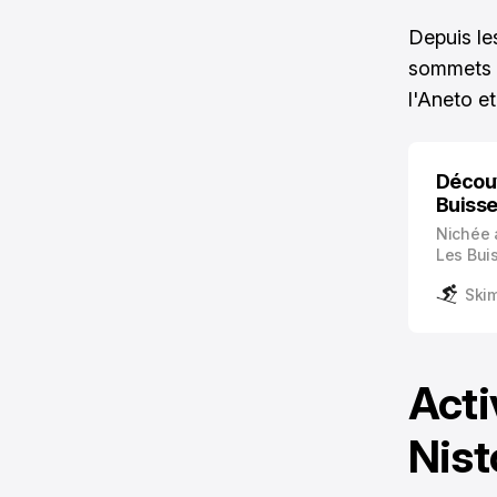
Depuis le
sommets e
l'Aneto et
Découv
Buiss
Nichée 
Les Bui
authent
Skim
ski fami
excepti
Acti
Nist