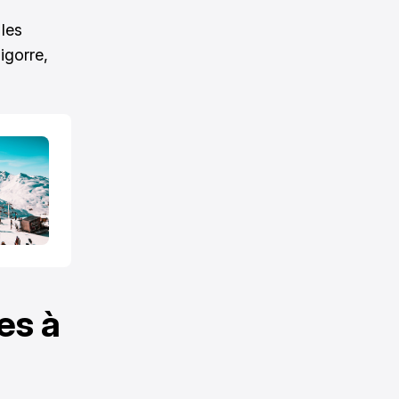
 les
igorre,
es à