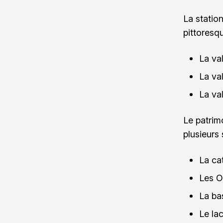
La station
pittoresqu
La va
La val
La va
Le patrimo
plusieurs 
La ca
Les O
La ba
Le la