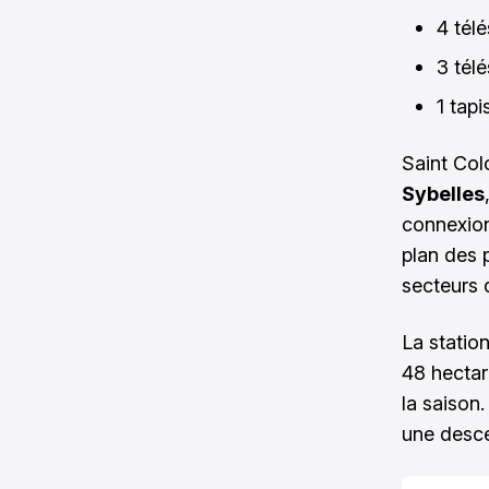
4 télé
3 télé
1 tap
Saint Col
Sybelles
connexion
plan des p
secteurs 
La statio
48 hectar
la saison.
une desce