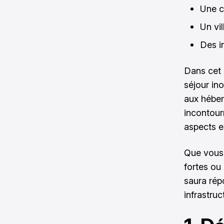
Une c
Un vil
Des i
Dans cet 
séjour in
aux héber
incontour
aspects e
Que vous 
fortes ou
saura rép
infrastruc