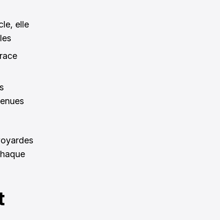
le, elle
les
trace
s
tenues
avoyardes
 chaque
t