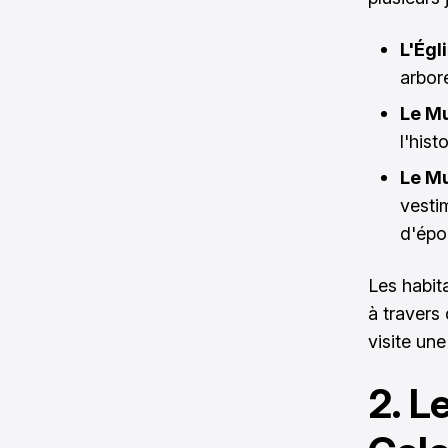
L'Égl
arbor
Le M
l'his
Le M
vesti
d'ép
Les habita
à travers
visite un
2. L