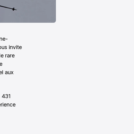
gne-
us invite
le rare
e
el aux
2 431
érience