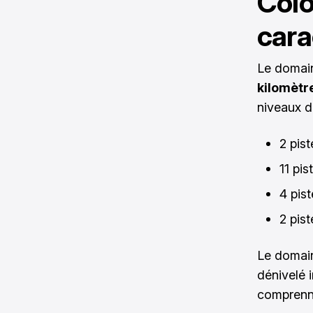
Colo
cara
Le domain
kilomètr
niveaux de
2 pis
11 pis
4 pis
2 pist
Le domain
dénivelé 
comprenn