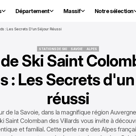
s
Département
Massif
Notre sélection
rds : Les Secrets D'un Séjour Réussi
STATIONS DE SKI
SAVOIE
ALPES
 de Ski Saint Colo
STATIONS DE SKI
SAVOIE
ALPES
ds : Les Secrets d'un
réussi
r de la Savoie, dans la magnifique région Auvergn
ski Saint Colomban des Villards vous invite à décou
ntique et familial. Cette perle rare des Alpes frança