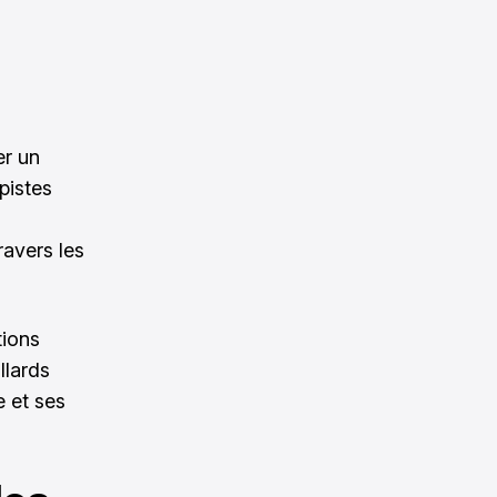
er un
pistes
ravers les
tions
llards
e et ses