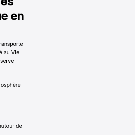
des
ue en
ransporte
é au VIe
nserve
tmosphère
autour de