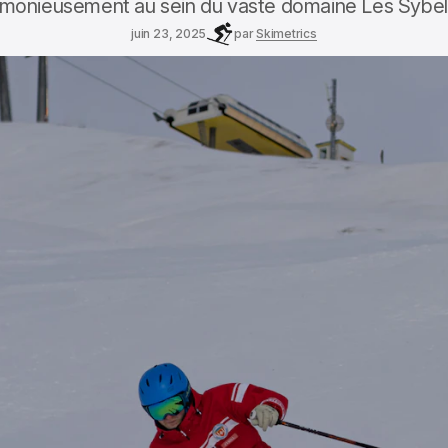
monieusement au sein du vaste domaine Les Sybel
juin 23, 2025
par
Skimetrics