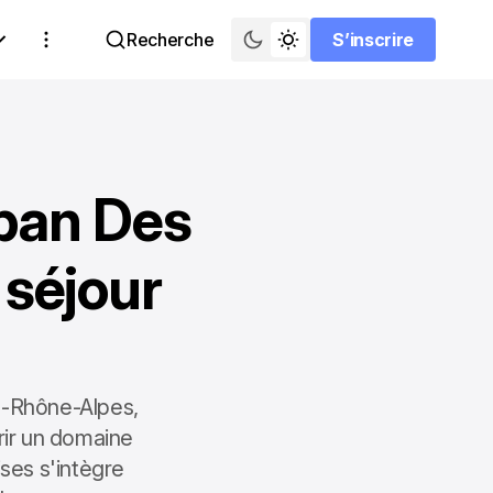
Recherche
S’inscrire
S’inscrire
mban Des
 séjour
e-Rhône-Alpes,
vrir un domaine
ises s'intègre