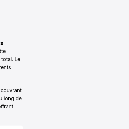
es
tte
total. Le
rents
e couvrant
au long de
ffrant