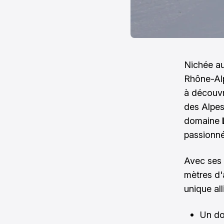
Nichée au
Rhône-Al
à découvr
des Alpes
domaine
passionné
Avec ses 
mètres d'
unique all
Un do