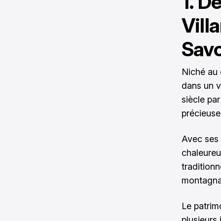
1. D
Vill
Savo
Niché au 
dans un v
siècle pa
précieuse
Avec ses 
chaleureu
tradition
montagnar
Le patrim
plusieurs 