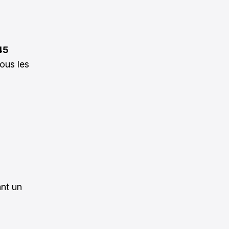
45
tous les
ant un