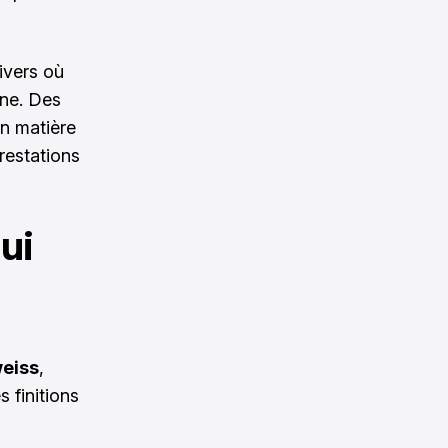
ivers où
gne. Des
n matière
restations
ui
weiss
,
s finitions