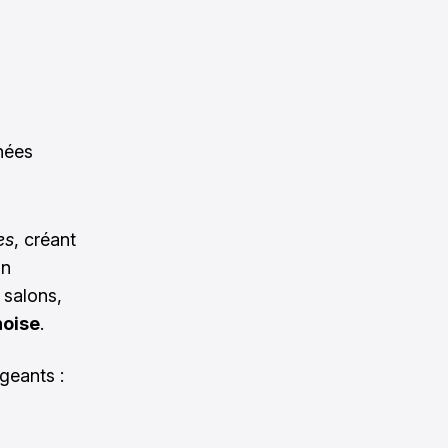
nées
es
, créant
in
 salons,
noise
.
geants :