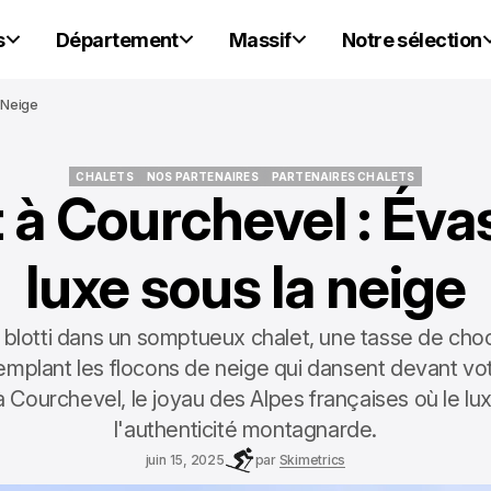
s
Département
Massif
Notre sélection
 Neige
CHALETS
NOS PARTENAIRES
PARTENAIRES CHALETS
 à Courchevel : Éva
CHALETS
NOS PARTENAIRES
PARTENAIRES CHALETS
luxe sous la neige
blotti dans un somptueux chalet, une tasse de choc
emplant les flocons de neige qui dansent devant vot
 Courchevel, le joyau des Alpes françaises où le lu
l'authenticité montagnarde.
juin 15, 2025
par
Skimetrics