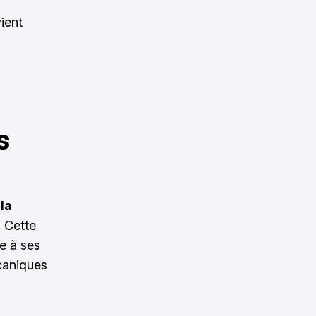
ient
s
e
la
. Cette
ce à ses
caniques