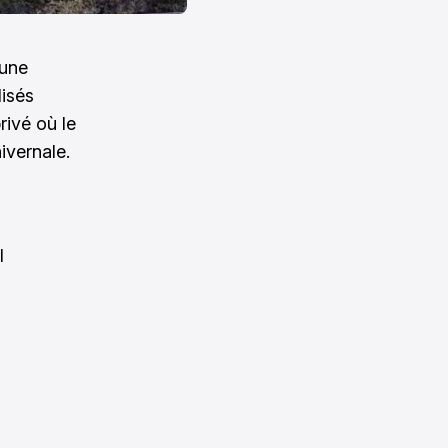
 une
lisés
rivé où le
ivernale.
l