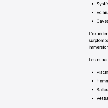
Systè
Éclair
Caves
L'expérie
surplomba
immersion
Les espac
Pisci
Hamm
Salle
Vesti