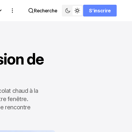
Recherche
S’inscrire
S’inscrire
sion de
olat chaud à la
re fenêtre.
xe rencontre