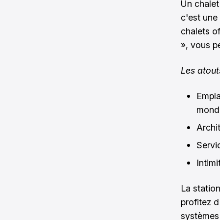
Un chalet
c'est une
chalets o
», vous p
Les atout
Empla
mond
Archi
Servi
Intim
La statio
profitez 
systèmes 