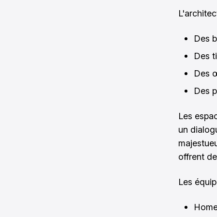
L'archite
Des b
Des t
Des œ
Des p
Les espac
un dialog
majestueu
offrent d
Les équip
Home 