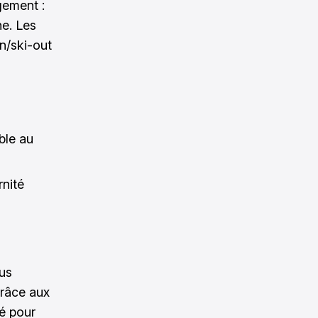
gement :
ne. Les
in/ski-out
ble au
rnité
ous
grâce aux
é pour