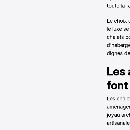
toute la f
Le choix 
le luxe s
chalets c
d'héberge
dignes de
Les
font
Les chale
aménagem
joyau arch
artisanal