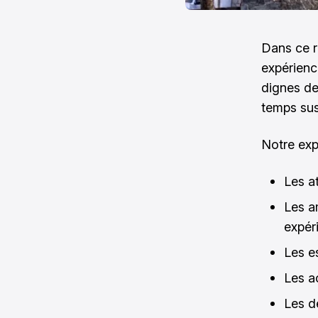
Dans ce r
expérienc
dignes de
temps susp
Notre exp
Les a
Les a
expér
Les e
Les ac
Les d