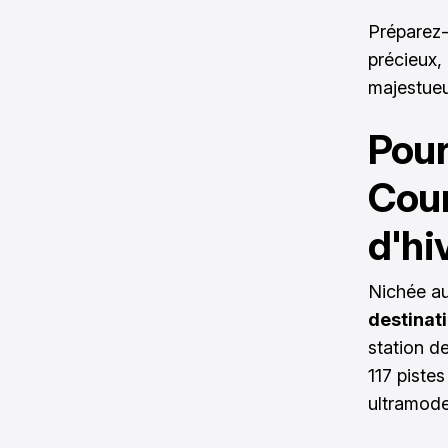
Préparez-
précieux, 
majestueu
Pour
Cour
d'hi
Nichée a
destinat
station de
117 piste
ultramode