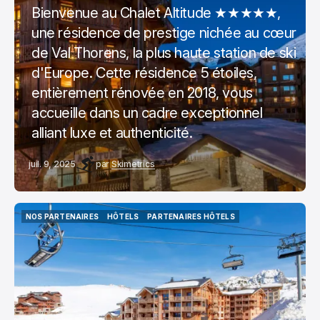
Bienvenue au Chalet Altitude ★★★★★,
une résidence de prestige nichée au cœur
de Val Thorens, la plus haute station de ski
d'Europe. Cette résidence 5 étoiles,
entièrement rénovée en 2018, vous
accueille dans un cadre exceptionnel
alliant luxe et authenticité.
juil. 9, 2025
par
Skimetrics
NOS PARTENAIRES
HÔTELS
PARTENAIRES HÔTELS
NOS PARTENAIRES
HÔTELS
PARTENAIRES HÔTELS