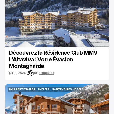
Découvrez la Résidence Club MMV
L'Altaviva : Votre Évasion
Montagnarde
juil. 9, 2025
par
Skimetrics
NOS PARTENAIRES
HÔTELS
PARTENAIRES HÔTELS
NOS PARTENAIRES
HÔTELS
PARTENAIRES HÔTELS