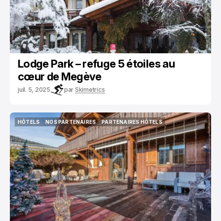
Lodge Park – refuge 5 étoiles au
cœur de Megève
juil. 5, 2025
par
Skimetrics
HÔTELS
NOS PARTENAIRES
PARTENAIRES HÔTELS
HÔTELS
NOS PARTENAIRES
PARTENAIRES HÔTELS