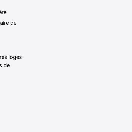
ère
aire de
res loges
es de