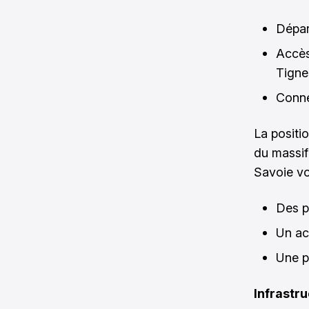
Dépar
Accès
Tigne
Conne
La positi
du massif
Savoie vo
Des p
Un ac
Une p
Infrastru