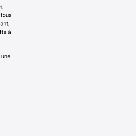
eu
 tous
ant,
tte à
n une