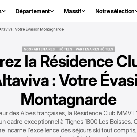
s
Département
Massif
Notre sélection
taviva : Votre Évasion Montagnarde
NOS PARTENAIRES
HÔTELS
PARTENAIRES HÔTELS
rez la Résidence C
NOS PARTENAIRES
HÔTELS
PARTENAIRES HÔTELS
Altaviva : Votre Évas
Montagnarde
ur des Alpes françaises, la Résidence Club MMV L'
 un cadre exceptionnel à Tignes 1800 Les Boisses. 
incarne l'excellence des séjours ski tout compris, 