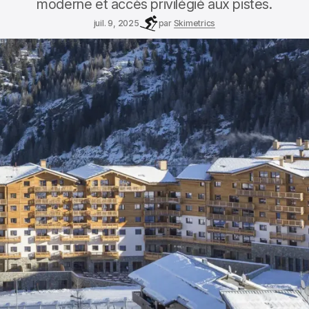
moderne et accès privilégié aux pistes.
juil. 9, 2025
par
Skimetrics