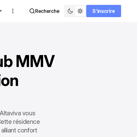
Recherche
S’inscrire
S’inscrire
lub MMV
ion
Altaviva vous
Cette résidence
alliant confort