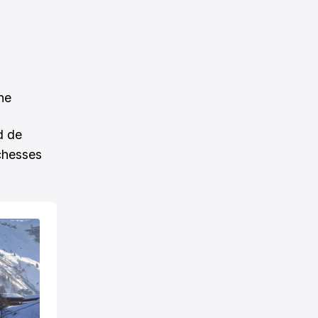
ne
d de
ichesses