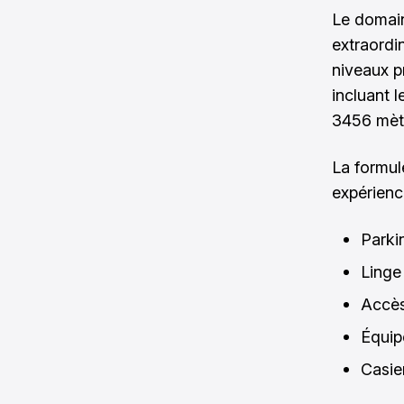
Le domain
extraordi
niveaux p
incluant 
3456 mètr
La formul
expérience
Parki
Linge 
Accès
Équip
Casier