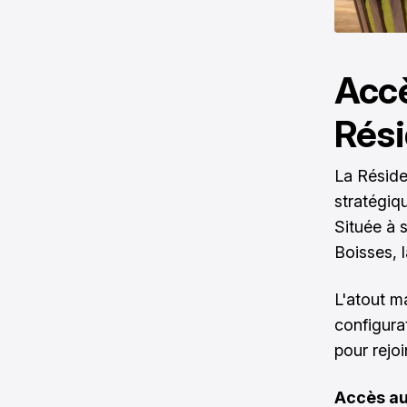
Accè
Rési
La Réside
stratégiq
Située à 
Boisses, 
L'atout m
configura
pour rejoi
Accès au