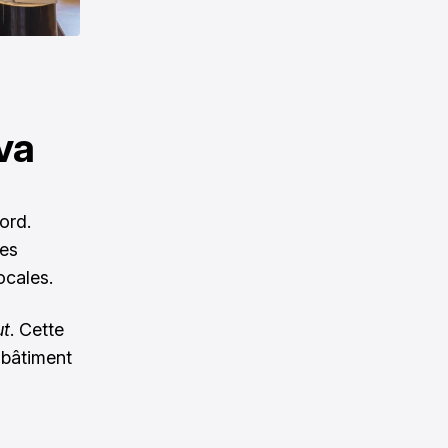
va
ord.
Les
ocales.
ut
. Cette
 bâtiment