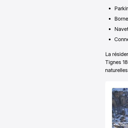
Parki
Borne
Navett
Conne
La réside
Tignes 18
naturelles