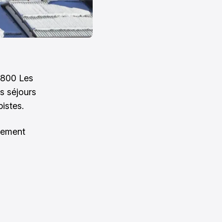
1800 Les
s séjours
pistes.
acement