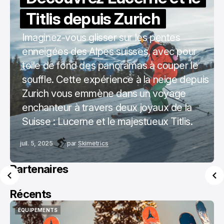
Titlis depuis Zurich
Imaginez-vous glisser sur les pentes
enneigées des Alpes suisses, avec pour
toile de fond des panoramas à couper le
souffle. Cette expérience à la neige depuis
Zurich vous emmène dans un voyage
enchanteur à travers deux joyaux de la
Suisse : Lucerne et le majestueux Titlis.
juil. 5, 2025
par
Skimetrics
Partenaires
Récents
ÉQUIPEMENTS
ÉQUIPEMENTS