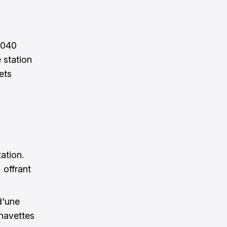
 1040
 station
ets
ation.
 offrant
d'une
 navettes