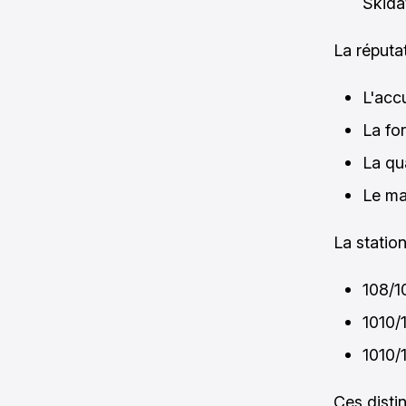
Skida
La réputat
L'acc
La fo
La qu
Le ma
La statio
108/1
1010/
1010/
Ces disti