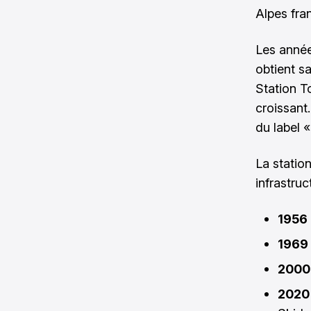
Alpes fra
Les année
obtient sa
Station T
croissant
du label «
La statio
infrastru
1956
1969
2000
2020