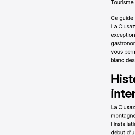
Tourisme 
Ce guide 
La Clusaz.
exception
gastronom
vous perm
blanc des
Hist
inte
La Clusaz
montagne 
l'install
début d'un