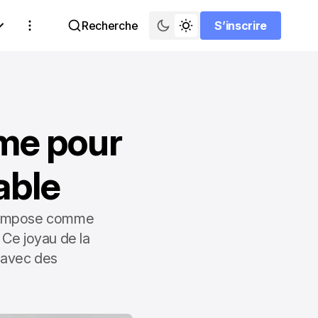
Recherche
S’inscrire
S’inscrire
ime pour
able
 s'impose comme
 Ce joyau de la
l avec des