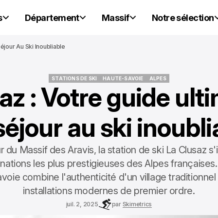
s
Département
Massif
Notre sélection
éjour Au Ski Inoubliable
STATIONS DE SKI
HAUTE-SAVOIE
ALPES
az : Votre guide ult
STATIONS DE SKI
HAUTE-SAVOIE
ALPES
séjour au ski inoubli
 du Massif des Aravis, la station de ski La Clusaz
inations les plus prestigieuses des Alpes françaises.
oie combine l'authenticité d'un village traditionne
installations modernes de premier ordre.
juil. 2, 2025
par
Skimetrics