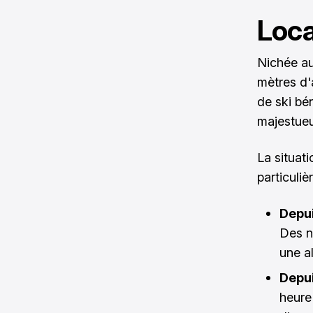
Loca
Nichée a
mètres d'
de ski bé
majestueu
La situat
particuliè
Depu
Des n
une al
Depu
heure