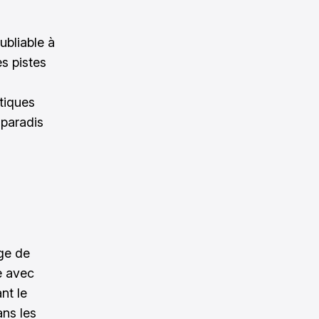
ubliable à
es pistes
tiques
 paradis
age de
e avec
nt le
ans les