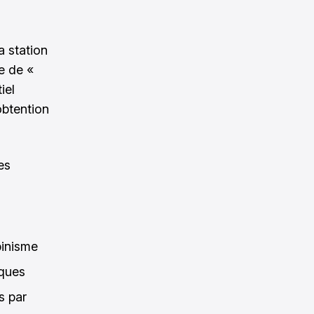
a station
e de «
iel
obtention
es
pinisme
ques
s par