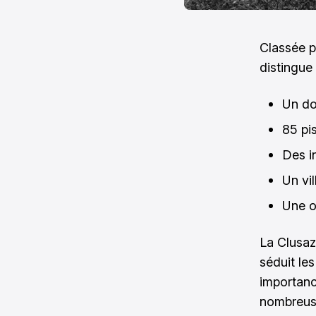
Classée p
distingue 
Un do
85 pi
Des i
Un vil
Une o
La Clusaz
séduit le
importanc
nombreuse