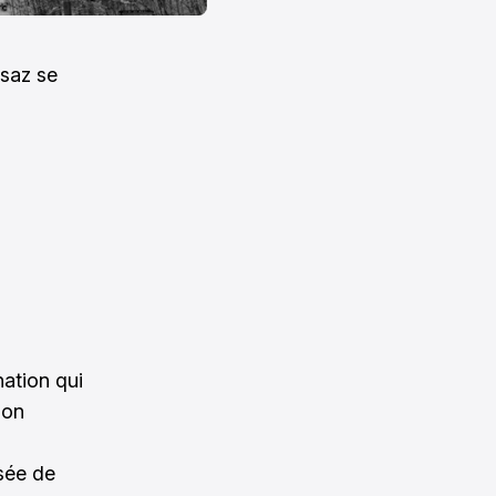
usaz se
nation qui
Son
ssée de