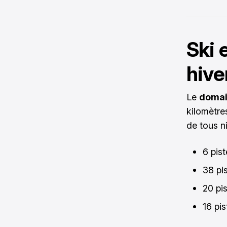
Ski 
hive
Le
domai
kilomètres
de tous ni
6 pis
38 pi
20 pi
16 pis