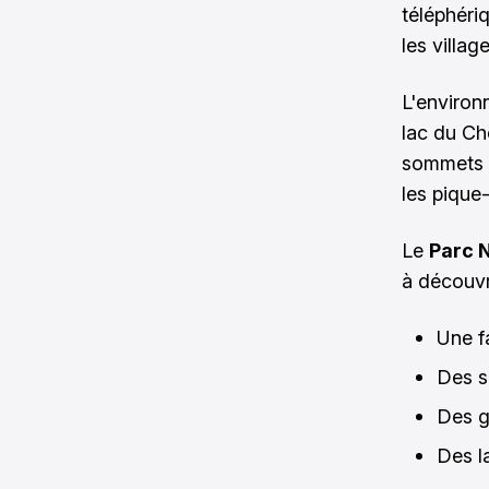
téléphéri
les village
L'environ
lac du Che
sommets e
les pique-
Le
Parc N
à découvri
Une f
Des se
Des g
Des la