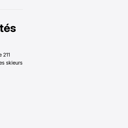
ités
e 211
les skieurs