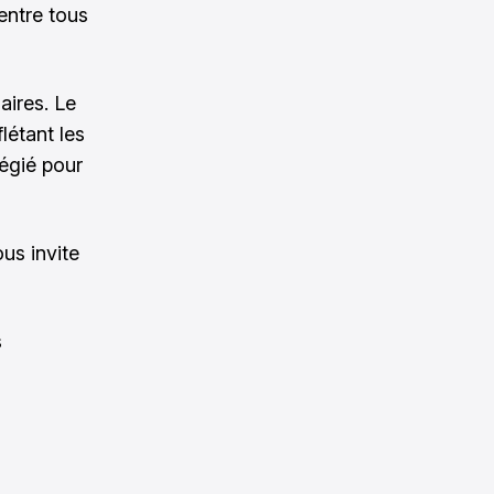
entre tous
aires. Le
létant les
légié pour
ous invite
s