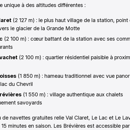
 unique à des altitudes différentes :
laret
(2 127 m) : le plus haut village de la station, point
 vers le glacier de la Grande Motte
c
(2 100 m) : cœur battant de la station avec ses com
urants
avachet
(2 100 m) : quartier résidentiel paisible à proxi
oisses
(1 850 m) : hameau traditionnel avec vue pano
 lac du Chevril
révières
(1 550 m) : village authentique aux chalets
uement savoyards
 de navettes gratuites relie Val Claret, Le Lac et Le L
s 15 minutes en saison. Les Brévières est accessible par