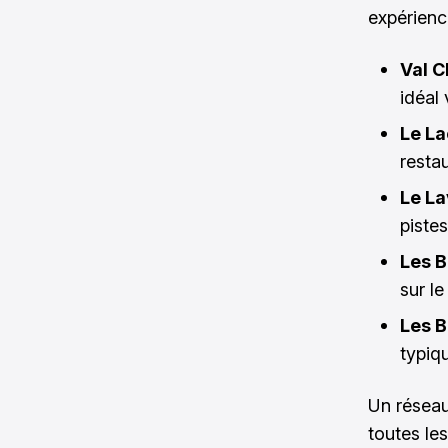
expérience
Val C
idéal
Le La
resta
Le L
pistes
Les B
sur le
Les B
typiq
Un réseau
toutes le