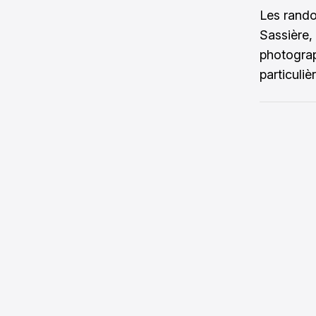
Les rando
Sassière,
photograp
particuli