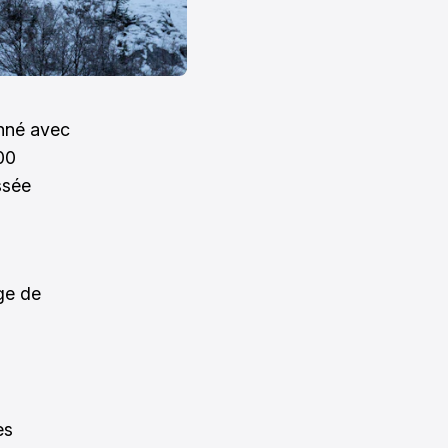
onné avec
300
ssée
ge de
es