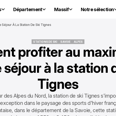
s
Département
Massif
Notre sélection
Séjour À La Station De Ski Tignes
STATIONS DE SKI
SAVOIE
ALPES
t profiter au max
STATIONS DE SKI
SAVOIE
ALPES
 séjour à la station 
Tignes
 des Alpes du Nord, la station de ski Tignes s'i
'exception dans le paysage des sports d'hiver franç
taise, dans le département de la Savoie, cette stat