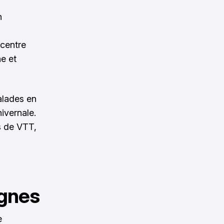
n
 centre
ne et
alades en
ivernale.
rs de VTT,
ignes
e