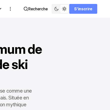
Recherche
S’inscrire
S’inscrire
imum de
de ski
mpose comme une
ais. Située en
ion mythique