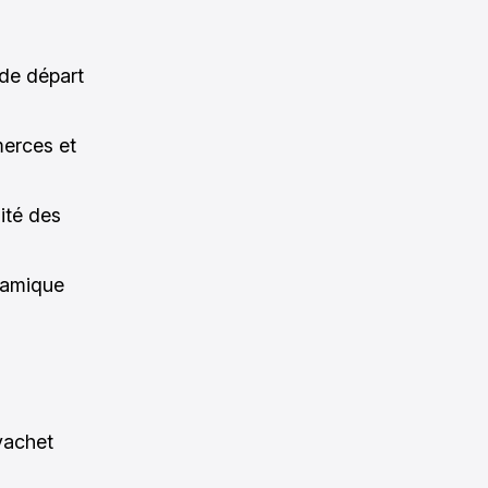
 de départ
merces et
mité des
ramique
avachet