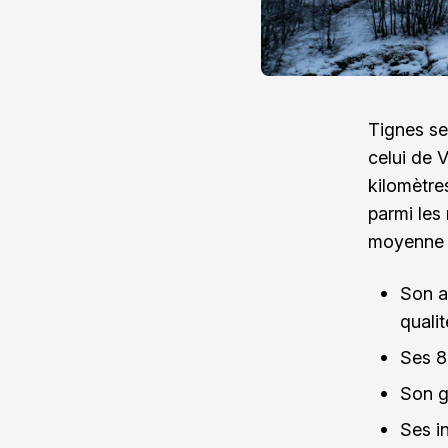
Tignes se
celui de V
kilomètre
parmi les
moyenne d
Son a
qualit
Ses 80
Son g
Ses i