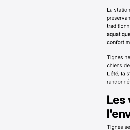
La statio
préservan
tradition
aquatique 
confort m
Tignes ne
chiens de 
L'été, la
randonnée
Les 
l'en
Tignes se