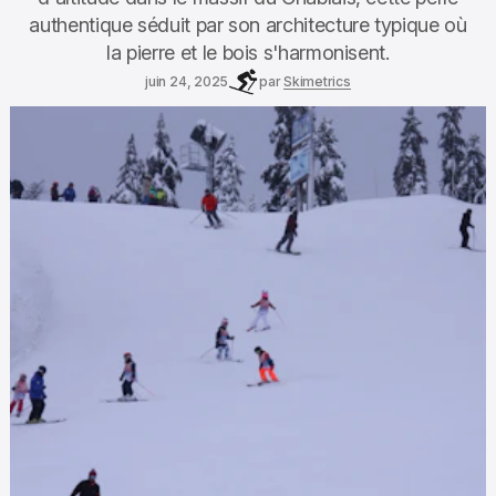
authentique séduit par son architecture typique où
la pierre et le bois s'harmonisent.
juin 24, 2025
par
Skimetrics