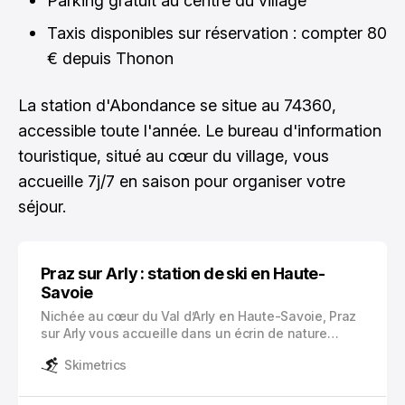
Parking gratuit au centre du village
Taxis disponibles sur réservation : compter 80
€ depuis Thonon
La station d'Abondance se situe au 74360,
accessible toute l'année. Le bureau d'information
touristique, situé au cœur du village, vous
accueille 7j/7 en saison pour organiser votre
séjour.
Praz sur Arly : station de ski en Haute-
Savoie
Nichée au cœur du Val d’Arly en Haute-Savoie, Praz
sur Arly vous accueille dans un écrin de nature
préservée à 1035 mètres d’altitude. Cette station de
Skimetrics
ski authentique cultive depuis 1907 un charme
unique, fruit d’une riche histoire agricole
transformée en destination touristique prisée.