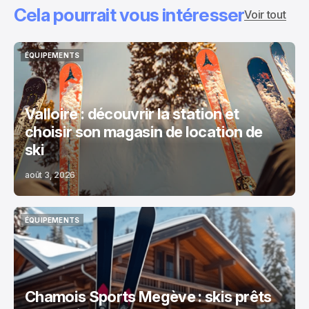
Cela pourrait vous intéresser
Voir tout
ÉQUIPEMENTS
ÉQUIPEMENTS
Valloire : découvrir la station et
choisir son magasin de location de
ski
août 3, 2026
ÉQUIPEMENTS
ÉQUIPEMENTS
Chamois Sports Megève : skis prêts