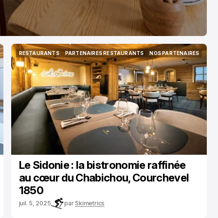
RESTAURANTS
PARTENAIRES RESTAURANTS
NOS PARTENAIRES
RESTAURANTS
PARTENAIRES RESTAURANTS
NOS PARTENAIRES
Le Sidonie : la bistronomie raffinée
au cœur du Chabichou, Courchevel
1850
juil. 5, 2025
par
Skimetrics