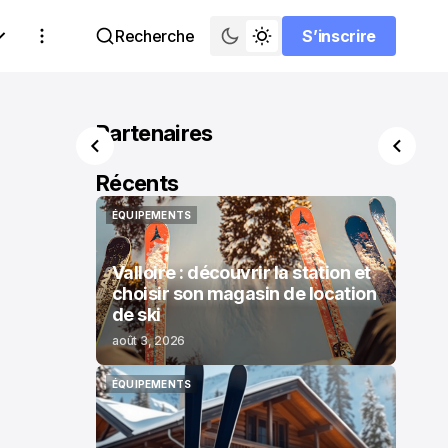
Recherche
S’inscrire
S’inscrire
Partenaires
Récents
ÉQUIPEMENTS
ÉQUIPEMENTS
Valloire : découvrir la station et
choisir son magasin de location
de ski
août 3, 2026
ÉQUIPEMENTS
ÉQUIPEMENTS