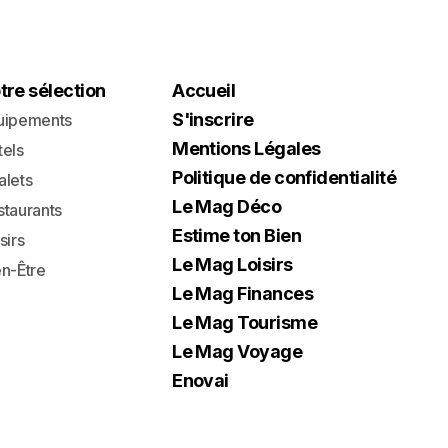
tre sélection
Accueil
S'inscrire
uipements
Mentions Légales
tels
Politique de confidentialité
alets
Le Mag Déco
staurants
Estime ton Bien
sirs
Le Mag Loisirs
en-Être
Le Mag Finances
Le Mag Tourisme
Le Mag Voyage
Enovai