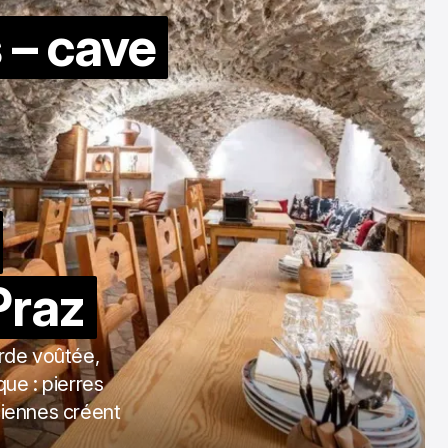
 – cave
Praz
rde voûtée,
ue : pierres
ciennes créent