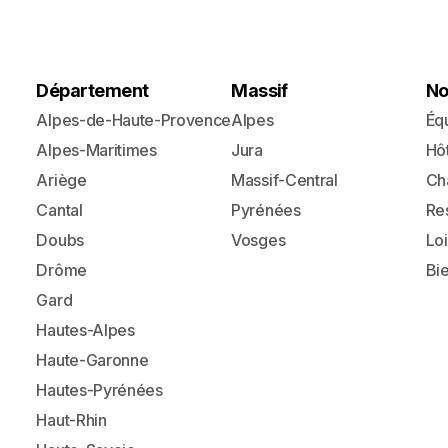
Département
Massif
No
Alpes-de-Haute-Provence
Alpes
Éq
Alpes-Maritimes
Jura
Hô
Ariège
Massif-Central
Ch
Cantal
Pyrénées
Re
Doubs
Vosges
Loi
Drôme
Bi
Gard
Hautes-Alpes
Haute-Garonne
Hautes-Pyrénées
Haut-Rhin