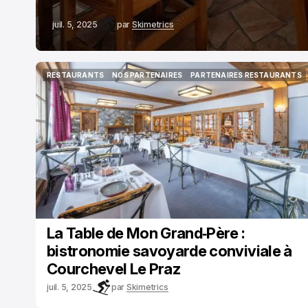
juil. 5, 2025
par
Skimetrics
RESTAURANTS
NOS PARTENAIRES
PARTENAIRES RESTAURANTS
RESTAURANTS
NOS PARTENAIRES
PARTENAIRES RESTAURANTS
La Table de Mon Grand‑Père :
bistronomie savoyarde conviviale à
Courchevel Le Praz
juil. 5, 2025
par
Skimetrics