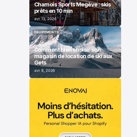
Chamois Sports Megève : skis
prêts en 10 min
avr. 13, 2026
ÉQUIPEMENTS
ÉQUIPEMENTS
Comment bien choisir son
magasin de location de ski aux
Gets
avr. 8, 2026