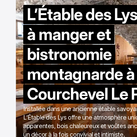
L’Étable des Lys
à manger et
bistronomie
montagnarde à
Courchevel Le 
Installée dans une ancienne étable savoya
L’Étable des Lys offre une atmosphère uniq
apparentes, bois chaleureux et voûtes an
un décor à la fois convivial et intimiste.